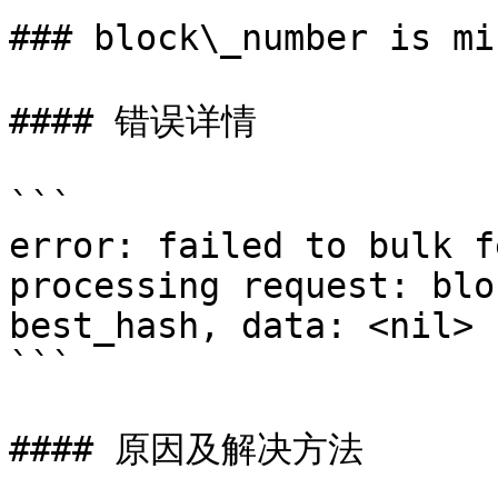
### block\_number is mi
#### 错误详情

```

error: failed to bulk f
processing request: blo
best_hash, data: <nil>

```

#### 原因及解决方法
