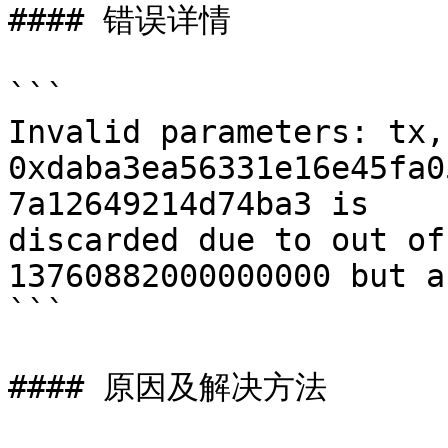
#### 错误详情

```

Invalid parameters: tx,
0xdaba3ea56331e16e45fa0
7a12649214d74ba3 is 

discarded due to out of
13760882000000000 but a
```

#### 原因及解决方法
