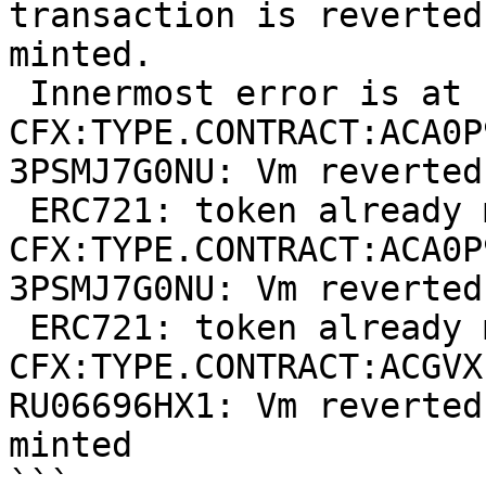
transaction is reverted
minted.

 Innermost error is at 
CFX:TYPE.CONTRACT:ACA0P
3PSMJ7G0NU: Vm reverted.
 ERC721: token already minted., data: 
CFX:TYPE.CONTRACT:ACA0P
3PSMJ7G0NU: Vm reverted.
 ERC721: token already minted 
CFX:TYPE.CONTRACT:ACGVX
RU06696HX1: Vm reverted
minted

```
